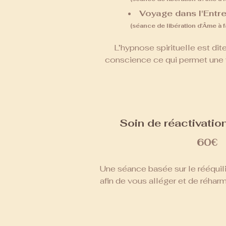
place.
Voyage dans l'Entr
(sé
ance de libération d'Âme à f
L’hypnose spirituelle est dit
conscience ce qui permet une v
l’existence. En effet, elle donne 
expériences et travaille à un n
permettant de revivre les événe
se déroulait, dans l’instant, d
dans un autre temps. Elle perme
Soin de réactivatio
conscience des clés de comp
60€
processus et compo
Une séance basée sur le rééquil
afin de vous alléger et de réhar